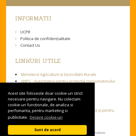
INFORMATII
UCPR
Politica de confidențialitate
Contact Us
LINKURI UTILE
Ministerul Agriculturii și Dezvoltării Rurale
ANPC - Autoritatea pentru protectia consumatorului
Acest site foloseste doar cookie-uri strict
LINKURI UTILE
necesare pentru navigare. Nu colectam
cookie-uri functionale, de analiza si
Autoritatea Națională Sanitară Veterinară și pentru
perfomanta, pentru marketing si
Siguranța Alimentelor
publicitate.
Despre cookie-uri
Sunt de acord
© Copyright 2016-2020 UCPR /
Total Promotion
.