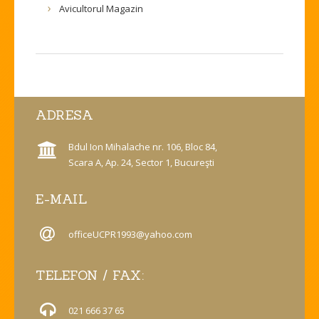
Avicultorul Magazin
ADRESA
Bdul Ion Mihalache nr. 106, Bloc 84,
Scara A, Ap. 24, Sector 1, Bucureşti
E-MAIL
officeUCPR1993@yahoo.com
TELEFON / FAX:
021 666 37 65